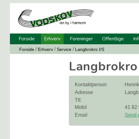
Forside
Erhverv
Foreninger
Offentlige
In
/
/
/
Forside
Erhverv
Service
Langbrokro I/S
Langbrokro 
Kontaktperson
Henri
Adresse
Langb
Tlf.
Mobil
41 82 
Email
Send o