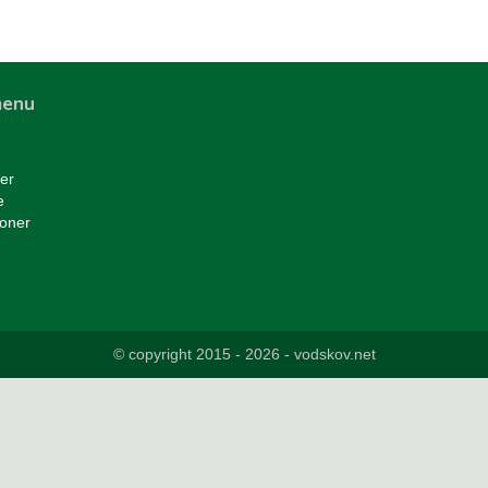
menu
er
e
ioner
© copyright 2015 - 2026 -
vodskov.net