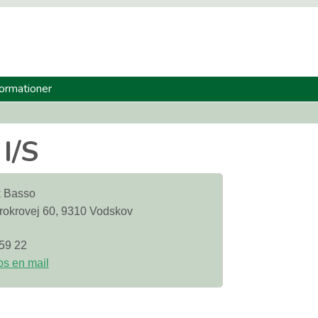
formationer
I/S
k Basso
rokrovej 60, 9310 Vodskov
59 22
s en mail