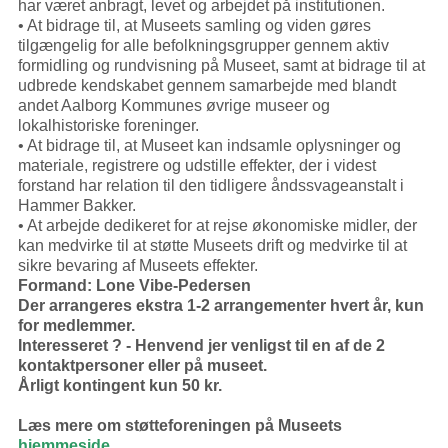
har været anbragt, levet og arbejdet på institutionen.
• At bidrage til, at Museets samling og viden gøres
tilgængelig for alle befolkningsgrupper gennem aktiv
formidling og rundvisning på Museet, samt at bidrage til at
udbrede kendskabet gennem samarbejde med blandt
andet Aalborg Kommunes øvrige museer og
lokalhistoriske foreninger.
• At bidrage til, at Museet kan indsamle oplysninger og
materiale, registrere og udstille effekter, der i videst
forstand har relation til den tidligere åndssvageanstalt i
Hammer Bakker.
• At arbejde dedikeret for at rejse økonomiske midler, der
kan medvirke til at støtte Museets drift og medvirke til at
sikre bevaring af Museets effekter.
Formand: Lone Vibe-Pedersen
Der arrangeres ekstra 1-2 arrangementer hvert år, kun
for medlemmer.
Interesseret ? - Henvend jer venligst til en af de 2
kontaktpersoner eller på museet.
Årligt kontingent kun 50 kr.
Læs mere om støtteforeningen på Museets
hjemmeside...