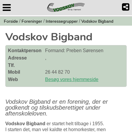
/
/
/
Forside
Foreninger
Interessegrupper
Vodskov Bigband
Vodskov Bigband
Kontaktperson
Formand: Preben Sørensen
Adresse
,
Tlf.
Mobil
26 44 82 70
Web
Besøg vores hjemmeside
Vodskov Bigband er en forening, der er
godkendt og tilskudsberettiget under
aftenskoleloven.
Vodskov Bigband
er startet helt tilbage i 1955.
I starten det, man vel kaldte et hornorkester, men