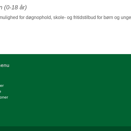
n (0-18 år)
ulighed for døgnophold, skole- og fritidstilbud for børn og ung
menu
er
e
ioner