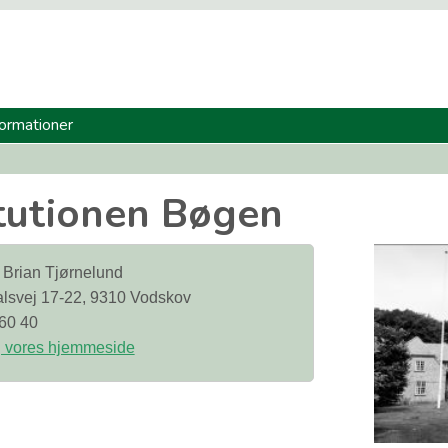
formationer
n
itutionen Bøgen
 Brian Tjørnelund
lsvej 17-22, 9310 Vodskov
60 40
 vores hjemmeside