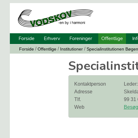
Forside
Erhverv
Foreninger
Offentlige
In
/
/
/
Forside
Offentlige
Institutioner
Specialinstitutionen Bøge
Specialinst
Kontaktperson
Leder:
Adresse
Skelda
Tlf.
99 31 
Web
Besøg