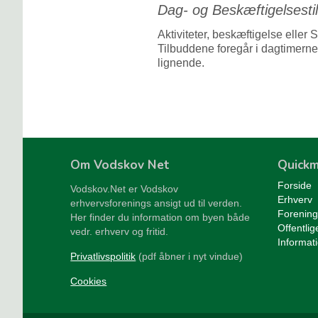
Dag- og Beskæftigelsesti
Aktiviteter, beskæftigelse elle
Tilbuddene foregår i dagtimerne
lignende.
Om Vodskov Net
Quick
Forside
Vodskov.Net er Vodskov
Erhverv
erhvervsforenings ansigt ud til verden.
Forening
Her finder du information om byen både
Offentlig
vedr. erhverv og fritid.
Informat
Privatlivspolitik
(pdf åbner i nyt vindue)
Cookies