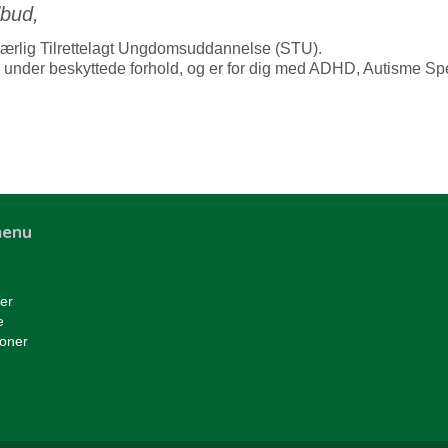
lbud,
r Særlig Tilrettelagt Ungdomsuddannelse (STU).
 under beskyttede forhold, og er for dig med ADHD, Autisme Spe
menu
er
e
ioner