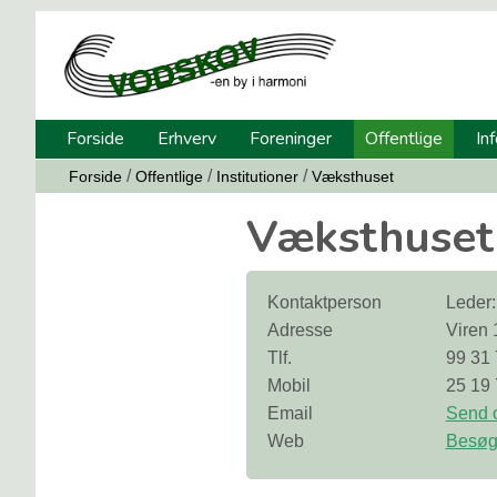
Forside
Erhverv
Foreninger
Offentlige
In
/
/
/
Forside
Offentlige
Institutioner
Væksthuset
Væksthuset
Kontaktperson
Leder:
Adresse
Viren 
Tlf.
99 31 
Mobil
25 19 
Email
Send o
Web
Besøg